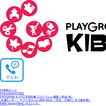
HOME
ホーム
PHILOSOPHY
理念
PROGRAM ＆ SYSTEM
対象プログラムと概要（料金 他）
‐生後6ヶ月～：ママと赤ちゃん
With Mom （目安：生後6ヶ月‐2歳未満）
M&M Young Infant
（6-12ヶ月）