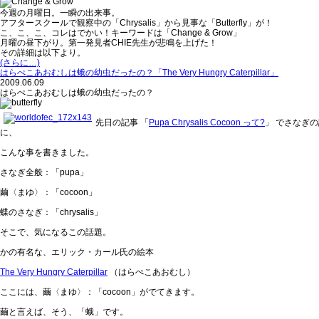
今週の月曜日。一瞬の出来事。
アフタースクールで観察中の「Chrysalis」から見事な「Butterfly」が！
こ、こ、こ、コレはでかい！キーワードは
「Change & Grow」
月曜の昼下がり。第一発見者CHIE先生が悲鳴を上げた！
その詳細は以下より。
(さらに…)
はらぺこあおむしは蛾の幼虫だったの？「The Very Hungry Caterpillar」
2009.06.09
はらぺこあおむしは蛾の幼虫だったの？
先日の記事 「
Pupa Chrysalis Cocoon って?
」 でさなぎ
に、
こんな事を書きました。
さなぎ全般：「pupa」
繭〈まゆ〉：「cocoon」
蝶のさなぎ：「chrysalis」
そこで、気になるこの話題。
かの有名な、エリック・カール氏の絵本
The Very Hungry Caterpillar
（はらぺこあおむし）
ここには、繭〈まゆ〉：「cocoon」がでてきます。
繭と言えば、そう、「蛾」です。