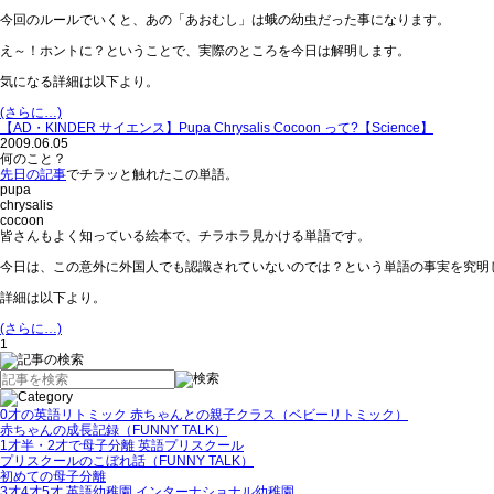
今回のルールでいくと、
あの「あおむし」は蛾の幼虫だった事になります。
え～！ホントに？ということで、実際のところを今日は解明します。
気になる詳細は以下より。
(さらに…)
【AD・KINDER サイエンス】Pupa Chrysalis Cocoon って?【Science】
2009.06.05
何のこと？
先日の記事
でチラッと触れたこの単語。
pupa
chrysalis
cocoon
皆さんもよく知っている絵本で、チラホラ見かける単語です。
今日は、この意外に外国人でも認識されていないのでは？という単語の事実を究明
詳細は以下より。
(さらに…)
1
0才の英語リトミック 赤ちゃんとの親子クラス（ベビーリトミック）
赤ちゃんの成長記録（FUNNY TALK）
1才半・2才で母子分離 英語プリスクール
プリスクールのこぼれ話（FUNNY TALK）
初めての母子分離
3才4才5才 英語幼稚園 インターナショナル幼稚園