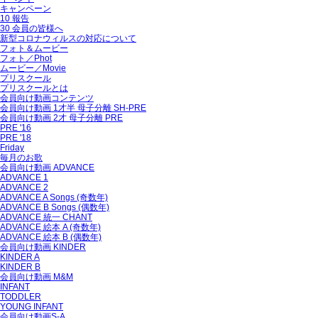
キャンペーン
10 報告
30 会員の皆様へ
新型コロナウィルスの対応について
フォト＆ムービー
フォト／Phot
ムービー／Movie
プリスクール
プリスクールとは
会員向け動画コンテンツ
会員向け動画 1才半 母子分離 SH-PRE
会員向け動画 2才 母子分離 PRE
PRE '16
PRE '18
Friday
毎月のお歌
会員向け動画 ADVANCE
ADVANCE 1
ADVANCE 2
ADVANCE A Songs (奇数年)
ADVANCE B Songs (偶数年)
ADVANCE 統一 CHANT
ADVANCE 絵本 A (奇数年)
ADVANCE 絵本 B (偶数年)
会員向け動画 KINDER
KINDER A
KINDER B
会員向け動画 M&M
INFANT
TODDLER
YOUNG INFANT
会員向け動画S-A