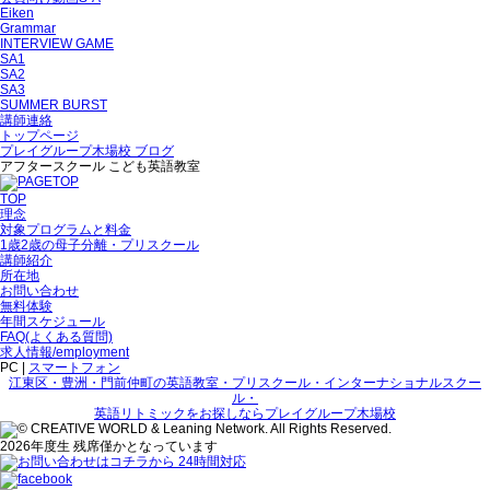
Eiken
Grammar
INTERVIEW GAME
SA1
SA2
SA3
SUMMER BURST
講師連絡
トップページ
プレイグループ木場校 ブログ
アフタースクール こども英語教室
TOP
理念
対象プログラムと料金
1歳2歳の母子分離・プリスクール
講師紹介
所在地
お問い合わせ
無料体験
年間スケジュール
FAQ(よくある質問)
求人情報/employment
PC |
スマートフォン
江東区・豊洲・門前仲町の英語教室・プリスクール・インターナショナルスクー
ル・
英語リトミックをお探しならプレイグループ木場校
2026年度生 残席僅かとなっています