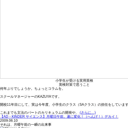
小学生が受ける実用英検
英検対策で思うこと
何年ぶりでしょうか。ちょっとコラムを。
スクールマネージャーのKAZUYAです。
開校11年目にして、実は今年度、小学生のクラス（SAクラス）の担任をしていま
これまでも文法のパートのカリキュラムの開発や、
(さらに…)
【AD・KINDER サイエンス】月曜日午前。遂に変化！（へんげ！）デカイ！
2009.06.10
それは、月曜午前の一瞬の出来事