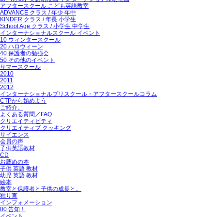
アフタースクール こども英語教室
ADVANCE クラス / 年少 年中
KINDER クラス / 年長 小学生
School Age クラス / 小学生 中学生
インターナショナルスクール イベント
10 ウィンタースクール
20 ハロウィーン
40 保護者の勉強会
50 その他のイベント
サマースクール
2010
2011
2012
インターナショナルプリスクール・アフタースクールコラム
CTPから始めよう
ご紹介。
よくある質問／FAQ
クリエイティビティ
クリエイティブ クッキング
サイエンス
会員の声
子供英語教材
CD
お薦めの本
子供 英語 教材
幼児 英語 教材
絵本
教室と保護者と子供の成長と。
独り言
インフォメーション
00 告知！
イベント