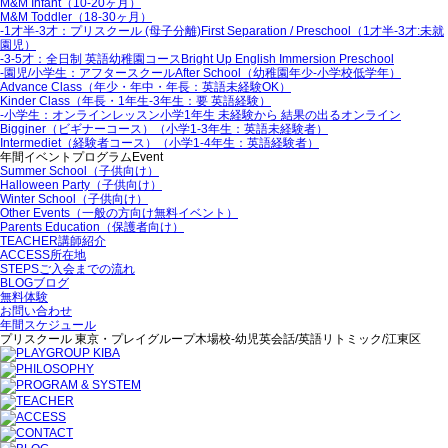
M&M Infant
（10-20ヶ月）
M&M Toddler
（18-30ヶ月）
‐1才半‐3才：プリスクール (母子分離)
First Separation / Preschool（1才半-3才:未就
園児）
‐3‐5才：全日制 英語幼稚園コース
Bright Up English Immersion Preschool
‐園児/小学生：アフタースクール
After School（幼稚園年少‐小学校低学年）
Advance Class
（年少・年中・年長：英語未経験OK）
Kinder Class
（年長・1年生‐3年生：要 英語経験）
‐小学生：オンラインレッスン
小学1年生 未経験から 結果の出るオンライン
Bigginer（ビギナーコース）
（小学1‐3年生：英語未経験者）
Intermediet（経験者コース）
（小学1‐4年生：英語経験者）
年間イベントプログラム
Event
Summer School
（子供向け）
Halloween Party
（子供向け）
Winter School
（子供向け）
Other Events
（一般の方向け無料イベント）
Parents Education
（保護者向け）
TEACHER
講師紹介
ACCESS
所在地
STEPS
ご入会までの流れ
BLOG
ブログ
無料体験
お問い合わせ
年間スケジュール
プリスクール 東京・プレイグループ木場校-幼児英会話/英語リトミック/江東区