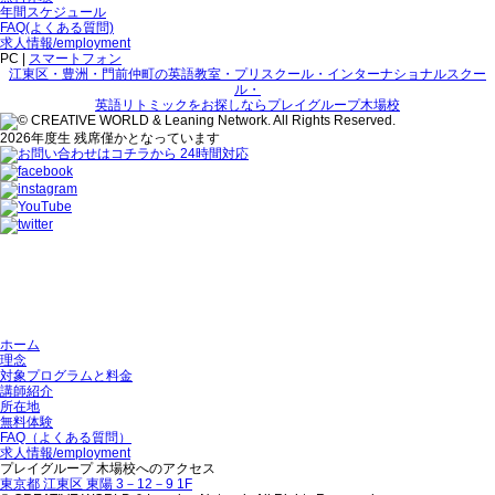
年間スケジュール
FAQ(よくある質問)
求人情報/employment
PC |
スマートフォン
江東区・豊洲・門前仲町の英語教室・プリスクール・インターナショナルスクー
ル・
英語リトミックをお探しならプレイグループ木場校
2026年度生 残席僅かとなっています
ホーム
理念
対象プログラムと料金
講師紹介
所在地
無料体験
FAQ（よくある質問）
求人情報/employment
プレイグループ 木場校へのアクセス
東京都 江東区 東陽 3－12－9 1F