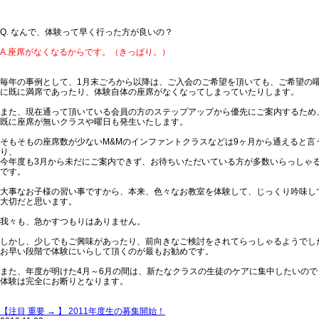
Q. なんで、体験って早く行った方が良いの？
A.座席がなくなるからです。（きっぱり。）
毎年の事例として、1月末ごろから以降は、ご入会のご希望を頂いても、ご希望の
に既に満席であったり、体験自体の座席がなくなってしまっていたりします。
また、現在通って頂いている会員の方のステップアップから優先にご案内するため
既に座席が無いクラスや曜日も発生いたします。
そもそもの座席数が少ないM&Mのインファントクラスなどは9ヶ月から通えると言
り、
今年度も3月から未だにご案内できず、お待ちいただいている方が多数いらっしゃ
です。
大事なお子様の習い事ですから、本来、色々なお教室を体験して、じっくり吟味し
大切だと思います。
我々も、急かすつもりはありません。
しかし、少しでもご興味があったり、前向きなご検討をされてらっしゃるようでし
お早い段階で体験にいらして頂くのが最もお勧めです。
また、年度が明けた4月～6月の間は、新たなクラスの生徒のケアに集中したいので
体験は完全にお断りとなります。
【注目 重要 → 】 2011年度生の募集開始！