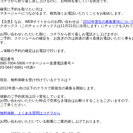
コチラから折り返し差し上げるのに、お時間を要している状況です。
確実に予約を取りたい方は、
マネージャーにつながるまで、根気強くお電話いただくことをお勧めします。
【注意】なお、WEBサイトからのお問い合わせは「
2012年度生の募集要項につい
クボックス（このチェックボックスは11月21日に出現します）にチェックを入れ
お問い合わせいただいた順に、コチラから折り返しお電話さし上げますが、
ご予約、スケジュールの確定を、お急ぎの方は前述の通り直接お電話いただく事を
す。
→体験の予約の確定はお電話で行います。
電話番号
080-7004-5806 <マネージャー直通電話番号 >
03-5647-6881 <代表>
現在、無料体験を受け付けているクラスは？
2012年度へ向け以下のクラスで新規生の募集を開始します。
体験のご予約状況は日々変化しています。
お問い合わせいただいた時点で空席なき場合はお断りすることもございますので、
ご了承ください。
無料体験、よくある質問はコチラから
お問い合わせいただいている順番にご案内差し上げております。