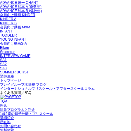
ADVANCE 統一 CHANT
ADVANCE 絵本 A (奇数年)
ADVANCE 絵本 B (偶数年)
会員向け動画 KINDER
KINDER A
KINDER B
会員向け動画 M&M
INFANT
TODDLER
YOUNG INFANT
会員向け動画S-A
Eiken
Grammar
INTERVIEW GAME
SA1
SA2
SA3
SUMMER BURST
講師連絡
トップページ
プレイグループ木場校 ブログ
インターナショナルプリスクール・アフタースクールコラム
よくある質問／FAQ
TOP
理念
対象プログラムと料金
1歳2歳の母子分離・プリスクール
講師紹介
所在地
お問い合わせ
無料体験