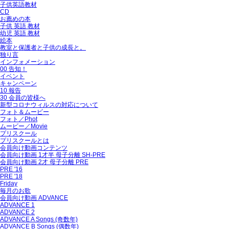
子供英語教材
CD
お薦めの本
子供 英語 教材
幼児 英語 教材
絵本
教室と保護者と子供の成長と。
独り言
インフォメーション
00 告知！
イベント
キャンペーン
10 報告
30 会員の皆様へ
新型コロナウィルスの対応について
フォト＆ムービー
フォト／Phot
ムービー／Movie
プリスクール
プリスクールとは
会員向け動画コンテンツ
会員向け動画 1才半 母子分離 SH-PRE
会員向け動画 2才 母子分離 PRE
PRE '16
PRE '18
Friday
毎月のお歌
会員向け動画 ADVANCE
ADVANCE 1
ADVANCE 2
ADVANCE A Songs (奇数年)
ADVANCE B Songs (偶数年)