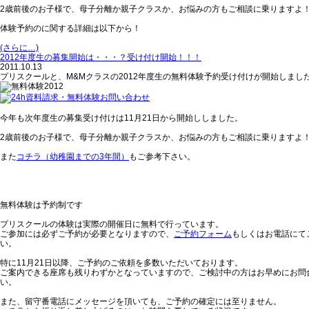
2歳前後のお子様で、母子分離か親子クラスか、お悩みの方もご相談に乗りますよ
体験予約のに関する詳細は以下から！
(さらに…)
2012年度生の募集開始は・・・？受け付け開始！！！
2011.10.13
プリスクールと、M&Mクラスの2012年度生の無料体験予約受け付けが開始しまし
今年も次年度生の募集受け付けは11月21日から開始ししました。
2歳前後のお子様で、母子分離か親子クラスか、お悩みの方もご相談に乗りますよ
また
コチラ（幼稚園までの3年間）
もご参考下さい。
無料体験は予約制です
プリスクールの体験は実際の開催日に無料で行っています。
ご参加には必ずご予約が必要となりますので、
ご予約フォーム
もしくはお電話にて
い。
特に11月21日以降、ご予約のご依頼を多数いただいております。
ご案内できる座席も残りわずかとなっていますので、ご検討中の方はお早めにお問
い。
また、留守番電話にメッセージを頂いても、ご予約の確定には至りません。