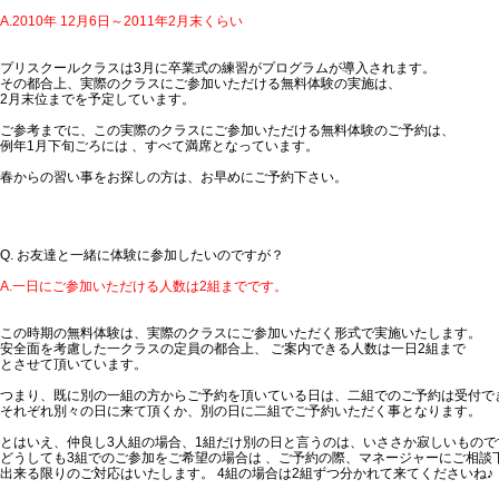
A.2010年 12月6日～2011年2月末くらい
プリスクールクラスは3月に卒業式の練習がプログラムが導入されます。
その都合上、実際のクラスにご参加いただける無料体験の実施は、
2月末位までを予定しています。
ご参考までに、この実際のクラスにご参加いただける無料体験のご予約は、
例年1月下旬ごろには 、すべて満席となっています。
春からの習い事をお探しの方は、お早めにご予約下さい。
Q. お友達と一緒に体験に参加したいのですが？
A.一日にご参加いただける人数は2組までです。
この時期の無料体験は、実際のクラスにご参加いただく形式で実施いたします。
安全面を考慮した一クラスの定員の都合上、 ご案内できる人数は一日2組まで
とさせて頂いています。
つまり、既に別の一組の方からご予約を頂いている日は、二組でのご予約は受付で
それぞれ別々の日に来て頂くか、別の日に二組でご予約いただく事となります。
とはいえ、仲良し3人組の場合、1組だけ別の日と言うのは、いささか寂しいもので
どうしても3組でのご参加をご希望の場合は 、ご予約の際、マネージャーにご相談
出来る限りのご対応はいたします。 4組の場合は2組ずつ分かれて来てくださいね♪