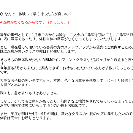
Q. なんで、体験って早く行った方が良いの？
A.座席がなくなるからです。（きっぱり。）
毎年の事例として、1月末ごろから以降は、ご入会のご希望を頂いても、ご希望の
に既に満席であったり、体験自体の座席がなくなってしまっていたりします。
また、現在通って頂いている会員の方のステップアップから優先にご案内するため
既に座席が無いクラスや曜日も発生いたします。
そもそもの座席数が少ないM&Mのインファントクラスなどは9ヶ月から通えると言
り、
今年度も3月から未だにご案内できず、お待ちいただいている方が多数いらっしゃ
です。
大事なお子様の習い事ですから、本来、色々なお教室を体験して、じっくり吟味し
大切だと思います。
我々も、急かすつもりはありません。
しかし、少しでもご興味があったり、前向きなご検討をされてらっしゃるようでし
お早い段階で体験にいらして頂くのが最もお勧めです。
また、年度が明けた4月～6月の間は、新たなクラスの生徒のケアに集中したいので
体験は完全にお断りとなります。