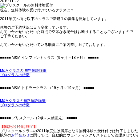
2010.11.22
現在、無料体験を受け付けているクラスは？
2011年度へ向け以下のクラスで新規生の募集を開始しています。
体験のご予約状況は日々変化しています。
お問い合わせいただいた時点で空席なき場合はお断りすることもございますので、
ご了承ください。
お問い合わせいただいている順番にご案内差し上げております。
■■■■■ M&M インファントクラス（9ヶ月～18ヶ月） ■■■■■
M&Mクラスの 無料体験詳細
プログラムの特徴
■■■■■ M&M トドラークラス （19ヶ月～19ヶ月） ■■■■■
M&Mクラスの無料体験詳細
プログラムの特徴
■■■■■ プリスクール（2歳～未就園児） ■■■■■
【体験受け付け終了】
プリスクールクラスの2011年度生は満席となり無料体験の受け付けは終了しまし
以降の
お問合わせ
に関しては、自動的にウェイティングリストとして管理させてい