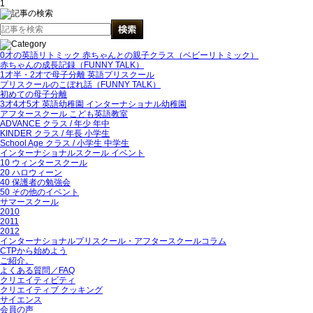
1
0才の英語リトミック 赤ちゃんとの親子クラス（ベビーリトミック）
赤ちゃんの成長記録（FUNNY TALK）
1才半・2才で母子分離 英語プリスクール
プリスクールのこぼれ話（FUNNY TALK）
初めての母子分離
3才4才5才 英語幼稚園 インターナショナル幼稚園
アフタースクール こども英語教室
ADVANCE クラス / 年少 年中
KINDER クラス / 年長 小学生
School Age クラス / 小学生 中学生
インターナショナルスクール イベント
10 ウィンタースクール
20 ハロウィーン
40 保護者の勉強会
50 その他のイベント
サマースクール
2010
2011
2012
インターナショナルプリスクール・アフタースクールコラム
CTPから始めよう
ご紹介。
よくある質問／FAQ
クリエイティビティ
クリエイティブ クッキング
サイエンス
会員の声