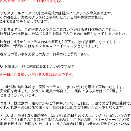
A.2010年 12月5日～2011年2月末くらい
プリスクールクラスは3月に卒業式の練習がプログラムが導入されます。
その都合上、実際のクラスにご参加いただける無料体験の実施は、
2月末位までを予定しています。
ご参考までに、この実際のクラスにご参加いただける無料体験のご予約は、
昨年は受付を開始した11月に2月上旬までのご予約が満席となってしまいました。
昨年は、4月からのクラス自体の座席も1月下旬にはほぼ満席になってしまい、
以降のご予約の方はキャンセル→ウェイティングとなりました。
春からの習い事をお探しの方は、お早めにご予約下さい。
Q. お友達と一緒に体験に参加したいのですが？
A.一日にご参加いただける人数は2組までです。
この時期の無料体験は、実際のクラスにご参加いただく形式で実施いたします。
安全面を考慮した一クラスの定員の都合上、 ご案内できる人数は一日2組まで
とさせて頂いています。
つまり、既に別の一組の方からご予約を頂いている日は、二組でのご予約は受付で
それぞれ別々の日に来て頂くか、別の日に二組でご予約いただく事となります。
とはいえ、仲良し3人組の場合、1組だけ別の日と言うのは、いささか寂しいもので
どうしても3組でのご参加をご希望の場合は 、ご予約の際、マネージャーにご相談
出来る限りのご対応はいたします。 4組の場合は2組ずつ分かれて来てくださいね♪