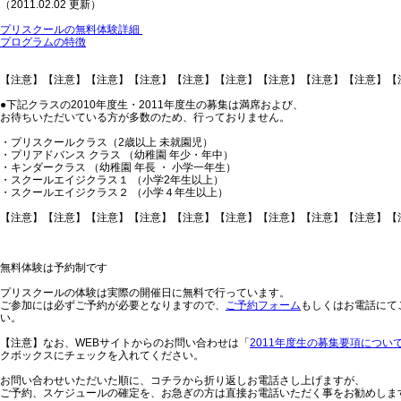
（2011.02.02 更新）
プリスクールの無料体験詳細
プログラムの特徴
【注意】【注意】【注意】【注意】【注意】【注意】【注意】【注意】【注意】【
●下記クラスの2010年度生・2011年度生の募集は満席および、
お待ちいただいている方が多数のため、行っておりません。
・プリスクールクラス（2歳以上 未就園児）
・プリアドバンス クラス （幼稚園 年少・年中）
・キンダークラス （幼稚園 年長 ・ 小学一年生）
・スクールエイジクラス１ （小学2年生以上）
・スクールエイジクラス２ （小学４年生以上）
【注意】【注意】【注意】【注意】【注意】【注意】【注意】【注意】【注意】【
無料体験は予約制です
プリスクールの体験は実際の開催日に無料で行っています。
ご参加には必ずご予約が必要となりますので、
ご予約フォーム
もしくはお電話にて
い。
【注意】なお、WEBサイトからのお問い合わせは「
2011年度生の募集要項につい
クボックスにチェックを入れてください。
お問い合わせいただいた順に、コチラから折り返しお電話さし上げますが、
ご予約、スケジュールの確定を、お急ぎの方は直接お電話いただく事をお勧めしま