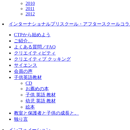
2010
2011
2012
インターナショナルプリスクール・アフタースクールコラ
CTPから始めよう
ご紹介。
よくある質問／FAQ
クリエイティビティ
クリエイティブ クッキング
サイエンス
会員の声
子供英語教材
CD
お薦めの本
子供 英語 教材
幼児 英語 教材
絵本
教室と保護者と子供の成長と。
独り言
インフォメーション