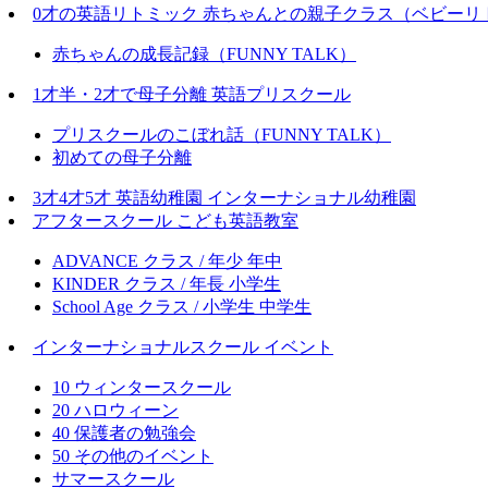
0才の英語リトミック 赤ちゃんとの親子クラス（ベビーリ
赤ちゃんの成長記録（FUNNY TALK）
1才半・2才で母子分離 英語プリスクール
プリスクールのこぼれ話（FUNNY TALK）
初めての母子分離
3才4才5才 英語幼稚園 インターナショナル幼稚園
アフタースクール こども英語教室
ADVANCE クラス / 年少 年中
KINDER クラス / 年長 小学生
School Age クラス / 小学生 中学生
インターナショナルスクール イベント
10 ウィンタースクール
20 ハロウィーン
40 保護者の勉強会
50 その他のイベント
サマースクール