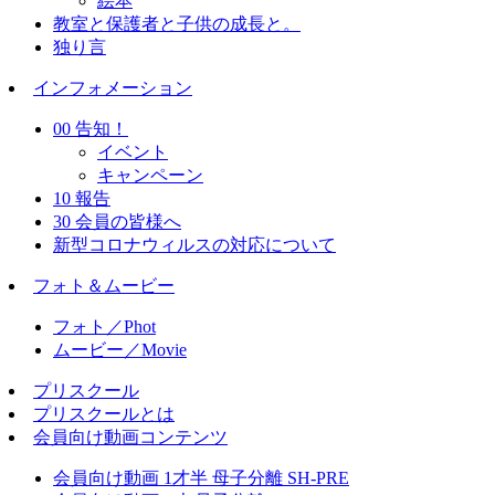
絵本
教室と保護者と子供の成長と。
独り言
インフォメーション
00 告知！
イベント
キャンペーン
10 報告
30 会員の皆様へ
新型コロナウィルスの対応について
フォト＆ムービー
フォト／Phot
ムービー／Movie
プリスクール
プリスクールとは
会員向け動画コンテンツ
会員向け動画 1才半 母子分離 SH-PRE