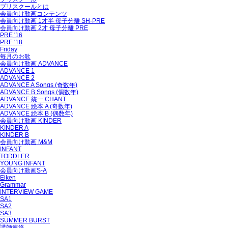
プリスクールとは
会員向け動画コンテンツ
会員向け動画 1才半 母子分離 SH-PRE
会員向け動画 2才 母子分離 PRE
PRE '16
PRE '18
Friday
毎月のお歌
会員向け動画 ADVANCE
ADVANCE 1
ADVANCE 2
ADVANCE A Songs (奇数年)
ADVANCE B Songs (偶数年)
ADVANCE 統一 CHANT
ADVANCE 絵本 A (奇数年)
ADVANCE 絵本 B (偶数年)
会員向け動画 KINDER
KINDER A
KINDER B
会員向け動画 M&M
INFANT
TODDLER
YOUNG INFANT
会員向け動画S-A
Eiken
Grammar
INTERVIEW GAME
SA1
SA2
SA3
SUMMER BURST
講師連絡