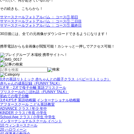
いったい、何が起きているのか！
その続きも、こちらから！
サマースクールフォトアルバム ： コース① 初日
サマースクールフォトアルバム ： コース① 二日目
サマースクールフォトアルバム ： コース① 最終日
30日後には、全ての元画像がダウンロードできるようになります！
携帯電話からも全画像が閲覧可能！カシャっと一押しでアクセス可能！
0才の英語リトミック 赤ちゃんとの親子クラス（ベビーリトミック）
赤ちゃんの成長記録（FUNNY TALK）
1才半・2才で母子分離 英語プリスクール
プリスクールのこぼれ話（FUNNY TALK）
初めての母子分離
3才4才5才 英語幼稚園 インターナショナル幼稚園
アフタースクール こども英語教室
ADVANCE クラス / 年少 年中
KINDER クラス / 年長 小学生
School Age クラス / 小学生 中学生
インターナショナルスクール イベント
10 ウィンタースクール
20 ハロウィーン
40 保護者の勉強会