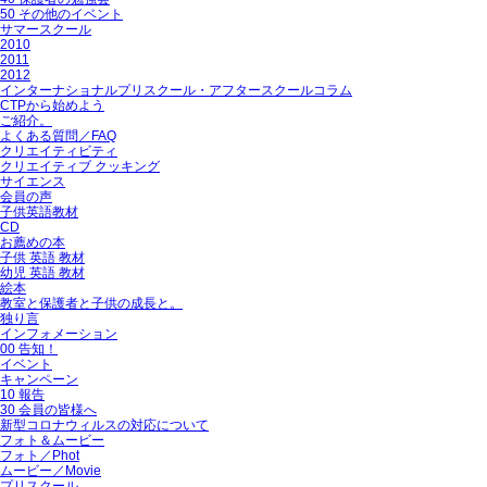
50 その他のイベント
サマースクール
2010
2011
2012
インターナショナルプリスクール・アフタースクールコラム
CTPから始めよう
ご紹介。
よくある質問／FAQ
クリエイティビティ
クリエイティブ クッキング
サイエンス
会員の声
子供英語教材
CD
お薦めの本
子供 英語 教材
幼児 英語 教材
絵本
教室と保護者と子供の成長と。
独り言
インフォメーション
00 告知！
イベント
キャンペーン
10 報告
30 会員の皆様へ
新型コロナウィルスの対応について
フォト＆ムービー
フォト／Phot
ムービー／Movie
プリスクール