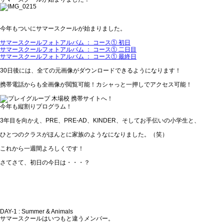
今年もついにサマースクールが始まりました。
サマースクールフォトアルバム ： コース① 初日
サマースクールフォトアルバム ： コース① 二日目
サマースクールフォトアルバム ： コース① 最終日
30日後には、全ての元画像がダウンロードできるようになります！
携帯電話からも全画像が閲覧可能！カシャっと一押しでアクセス可能！
今年も縦割りプログラム！
3年目を向かえ、PRE、PRE-AD、KINDER、そしてお手伝いの小学生と、
ひとつのクラスがほんとに家族のようなになりました。（笑）
これから一週間よろしくです！
さてさて、初日の今日は・・・？
DAY-1 : Summer & Animals
サマースクールはいつもと違うメンバー。