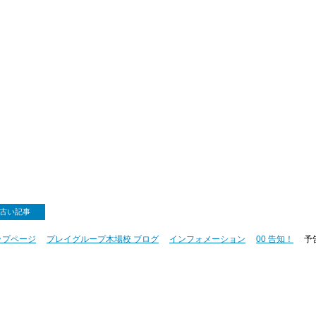
古い記事
ップページ
プレイグループ木場校 ブログ
インフォメーション
00 告知！
予