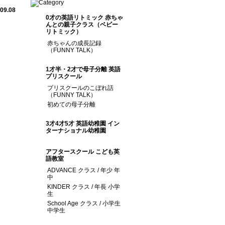
09.08
0才の英語リトミック 赤ちゃ
んとの親子クラス（ベビー
リトミック）
赤ちゃんの成長記録
（FUNNY TALK）
1才半・2才で母子分離 英語
プリスクール
プリスクールのこぼれ話
（FUNNY TALK）
初めての母子分離
3才4才5才 英語幼稚園 イン
ターナショナル幼稚園
アフタースクール こども英
語教室
ADVANCE クラス / 年少 年
中
KINDER クラス / 年長 小学
生
School Age クラス / 小学生
中学生