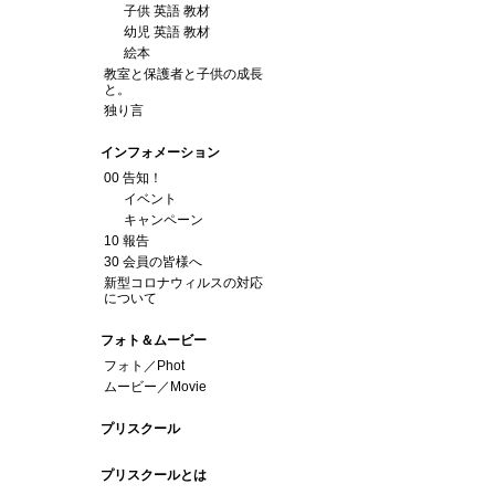
子供 英語 教材
幼児 英語 教材
絵本
教室と保護者と子供の成長
と。
独り言
インフォメーション
00 告知！
イベント
キャンペーン
10 報告
30 会員の皆様へ
新型コロナウィルスの対応
について
フォト＆ムービー
フォト／Phot
ムービー／Movie
プリスクール
プリスクールとは