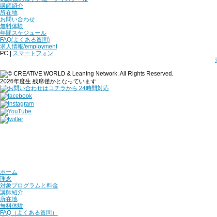
講師紹介
所在地
お問い合わせ
無料体験
年間スケジュール
FAQ(よくある質問)
求人情報/employment
PC |
スマートフォン
2026年度生 残席僅かとなっています
ホーム
理念
対象プログラムと料金
講師紹介
所在地
無料体験
FAQ（よくある質問）