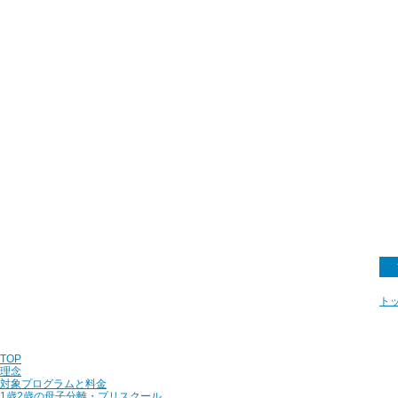
ト
TOP
理念
対象プログラムと料金
1歳2歳の母子分離・プリスクール