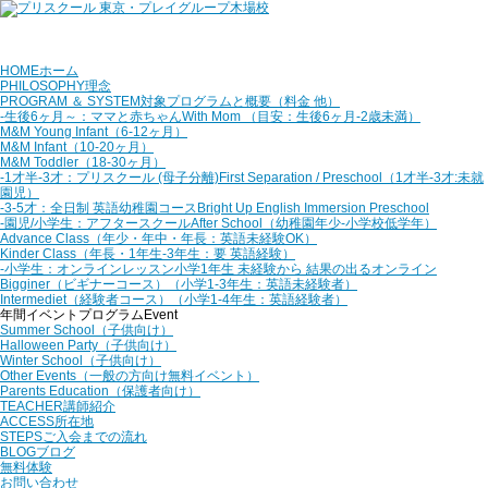
HOME
ホーム
PHILOSOPHY
理念
PROGRAM ＆ SYSTEM
対象プログラムと概要（料金 他）
‐生後6ヶ月～：ママと赤ちゃん
With Mom （目安：生後6ヶ月‐2歳未満）
M&M Young Infant
（6-12ヶ月）
M&M Infant
（10-20ヶ月）
M&M Toddler
（18-30ヶ月）
‐1才半‐3才：プリスクール (母子分離)
First Separation / Preschool（1才半-3才:未就
園児）
‐3‐5才：全日制 英語幼稚園コース
Bright Up English Immersion Preschool
‐園児/小学生：アフタースクール
After School（幼稚園年少‐小学校低学年）
Advance Class
（年少・年中・年長：英語未経験OK）
Kinder Class
（年長・1年生‐3年生：要 英語経験）
‐小学生：オンラインレッスン
小学1年生 未経験から 結果の出るオンライン
Bigginer（ビギナーコース）
（小学1‐3年生：英語未経験者）
Intermediet（経験者コース）
（小学1‐4年生：英語経験者）
年間イベントプログラム
Event
Summer School
（子供向け）
Halloween Party
（子供向け）
Winter School
（子供向け）
Other Events
（一般の方向け無料イベント）
Parents Education
（保護者向け）
TEACHER
講師紹介
ACCESS
所在地
STEPS
ご入会までの流れ
BLOG
ブログ
無料体験
お問い合わせ