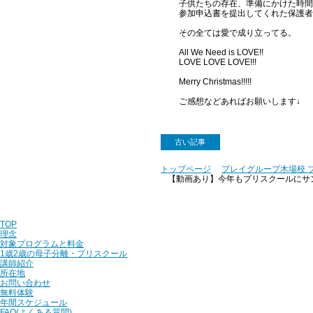
子供たちの存在、準備にかけた時間
参加申込書を提出してくれた保護者
その全ては愛で成り立ってる。
All We Need is LOVE!!
LOVE LOVE LOVE!!!
Merry Christmas!!!!!
ご感想などあればお願いします↓
古い記事
トップページ
プレイグループ木場校 
【動画あり】今年もプリスクールにサンタは来
TOP
理念
対象プログラムと料金
1歳2歳の母子分離・プリスクール
講師紹介
所在地
お問い合わせ
無料体験
年間スケジュール
FAQ(よくある質問)