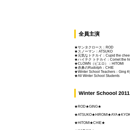
全員主演
★サンタクロース：ROD
★スノーマン：ATSUKO
★元気なトナカイ：Cupid the cheerf
★ハイテク トナカイ：Comet the high
★CLOWN（ピエロ）：HITOMI
★赤鼻のRudolph：CHIE
★Winter School Teachers：Ging K
★All Winter School Students
Winter Schoool 2011 
★ROD★GING★
★ATSUKO★HIROMI★AYA★KYO
★HITOMI★CHIE★