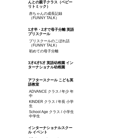
んとの親子クラス（ベビー
リトミック）
赤ちゃんの成長記録
（FUNNY TALK）
1才半・2才で母子分離 英語
プリスクール
プリスクールのこぼれ話
（FUNNY TALK）
初めての母子分離
3才4才5才 英語幼稚園 イン
ターナショナル幼稚園
アフタースクール こども英
語教室
ADVANCE クラス / 年少 年
中
KINDER クラス / 年長 小学
生
School Age クラス / 小学生
中学生
インターナショナルスクー
ル イベント