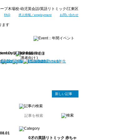
ープ木場校-幼児英会話/英語リトミック/江東区
FAQ
求人情報／employment
お問い合わせ
新しい記事
.08.01
0才の英語リトミック 赤ちゃ