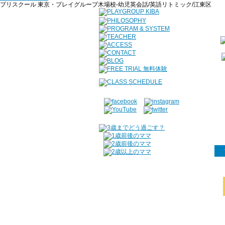
プリスクール 東京・プレイグループ木場校-幼児英会話/英語リトミック/江東区