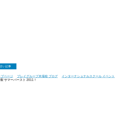
古い記事
ップページ
プレイグループ木場校 ブログ
インターナショナルスクール イベント
裂 サマーバースト 2011！