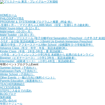
HOME
ホーム
PHILOSOPHY
理念
PROGRAM ＆ SYSTEM
対象プログラムと概要（料金 他）
‐生後6ヶ月～：ママと赤ちゃん
With Mom （目安：生後6ヶ月‐2歳未満）
M&M Young Infant
（6-12ヶ月）
M&M Infant
（10-20ヶ月）
M&M Toddler
（18-30ヶ月）
‐1才半‐3才：プリスクール (母子分離)
First Separation / Preschool（1才半-3才:
‐3‐5才：全日制 英語幼稚園コース
Bright Up English Immersion Preschool
‐園児/小学生：アフタースクール
After School（幼稚園年少‐小学校低学年）
Advance Class
（年少・年中・年長：英語未経験OK）
Kinder Class
（年長・1年生‐3年生：要 英語経験）
‐小学生：オンラインレッスン
小学1年生 未経験から 結果の出るオンライン
Bigginer（ビギナーコース）
（小学1‐3年生：英語未経験者）
Intermediet（経験者コース）
（小学1‐4年生：英語経験者）
年間イベントプログラム
Event
Summer School
（子供向け）
Halloween Party
（子供向け）
Winter School
（子供向け）
Other Events
（一般の方向け無料イベント）
Parents Education
（保護者向け）
TEACHER
講師紹介
ACCESS
所在地
STEPS
ご入会までの流れ
BLOG
ブログ
無料体験
お問い合わせ
年間スケジュール