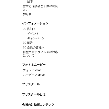
絵本
教室と保護者と子供の成長
と。
独り言
インフォメーション
00 告知！
イベント
キャンペーン
10 報告
30 会員の皆様へ
新型コロナウィルスの対応
について
フォト＆ムービー
フォト／Phot
ムービー／Movie
プリスクール
プリスクールとは
会員向け動画コンテンツ