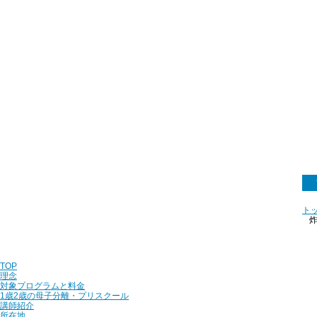
ト
炸
TOP
理念
対象プログラムと料金
1歳2歳の母子分離・プリスクール
講師紹介
所在地