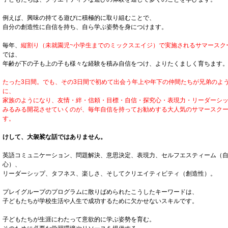
例えば、興味の持てる遊びに積極的に取り組むことで、
自分の創造性に自信を持ち、自ら学ぶ姿勢を身につけます。
毎年、
縦割り（未就園児~小学生までのミックスエイジ）で実施されるサマースク
では、
年齢が下の子も上の子も様々な経験を積み自信をつけ、よりたくましく育ちます
たった3日間。でも、その3日間で初めて出会う年上や年下の仲間たちが兄弟のよ
に、
家族のようになり、友情・絆・信頼・目標・自信・探究心・表現力・リーダーシ
みるみる開花させていくのが、毎年自信を持ってお勧めする大人気のサマースク
す。
けして、大袈裟な話ではありません。
英語コミュニケーション、問題解決、意思決定、表現力、セルフエスティーム（
心）、
リーダーシップ、タフネス、楽しさ、そしてクリエイティビティ（創造性）。
プレイグループのプログラムに散りばめられたこうしたキーワードは、
子どもたちが学校生活や人生で成功するために欠かせないスキルです。
子どもたちが生涯にわたって意欲的に学ぶ姿勢を育む。