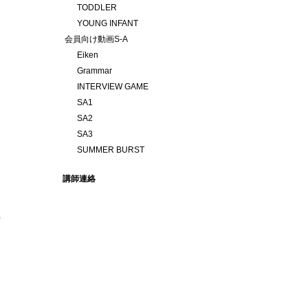
TODDLER
YOUNG INFANT
会員向け動画S-A
Eiken
Grammar
INTERVIEW GAME
SA1
SA2
SA3
SUMMER BURST
講師連絡
り