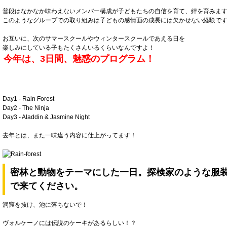
普段はなかなか味わえないメンバー構成が子どもたちの自信を育て、絆を育みま
このようなグループでの取り組みは子どもの感情面の成長には欠かせない経験で
お互いに、次のサマースクールやウィンタースクールであえる日を
楽しみにしている子もたくさんいるくらいなんですよ！
今年は、3日間、魅惑のプログラム！
Day1 ‐ Rain Forest
Day2 ‐ The Ninja
Day3 ‐ Aladdin & Jasmine Night
去年とは、また一味違う内容に仕上がってます！
密林と動物をテーマにした一日。探検家のような服
で来てください。
洞窟を抜け、池に落ちないで！
ヴォルケーノには伝説のケーキがあるらしい！？