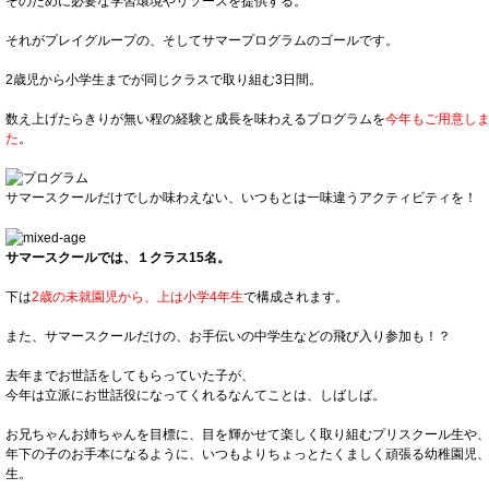
そのために必要な学習環境やリソースを提供する。
それがプレイグループの、そしてサマープログラムのゴールです。
2歳児から小学生までが同じクラスで取り組む3日間。
数え上げたらきりが無い程の経験と成長を味わえるプログラムを
今年もご用意し
た
。
サマースクールだけでしか味わえない、いつもとは一味違うアクティビティを！
サマースクールでは、１クラス15名。
下は
2歳の未就園児から、上は小学4年生
で構成されます。
また、サマースクールだけの、お手伝いの中学生などの飛び入り参加も！？
去年までお世話をしてもらっていた子が、
今年は立派にお世話役になってくれるなんてことは、しばしば。
お兄ちゃんお姉ちゃんを目標に、目を輝かせて楽しく取り組むプリスクール生や
年下の子のお手本になるように、いつもよりちょっとたくましく頑張る幼稚園児
生。