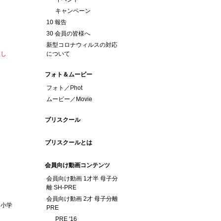
キャンペーン
10 報告
30 会員の皆様へ
新型コロナウィルスの対応
まし
について
フォト＆ムービー
フォト／Phot
ムービー／Movie
プリスクール
プリスクールとは
会員向け動画コンテンツ
会員向け動画 1才半 母子分
離 SH-PRE
、
会員向け動画 2才 母子分離
、小学
PRE
PRE '16