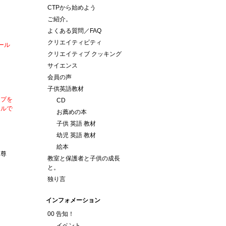
CTPから始めよう
ご紹介。
よくある質問／FAQ
クリエイティビティ
ール
クリエイティブ クッキング
。
サイエンス
会員の声
う
子供英語教材
ップを
CD
ールで
お薦めの本
子供 英語 教材
幼児 英語 教材
絵本
自尊
教室と保護者と子供の成長
と。
独り言
インフォメーション
00 告知！
イベント