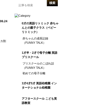
」 /
.06.24
0才の英語リトミック 赤ちゃ
んとの親子クラス（ベビー
リトミック）
赤ちゃんの成長記録
イカ割
（FUNNY TALK）
1才半・2才で母子分離 英語
プリスクール
プリスクールのこぼれ話
（FUNNY TALK）
初めての母子分離
3才4才5才 英語幼稚園 イン
ターナショナル幼稚園
アフタースクール こども英
語教室