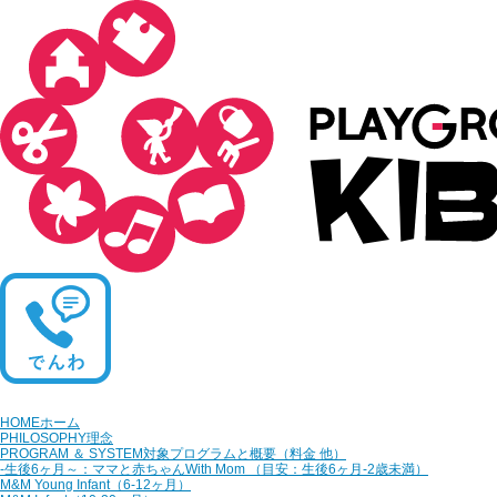
HOME
ホーム
PHILOSOPHY
理念
PROGRAM ＆ SYSTEM
対象プログラムと概要（料金 他）
‐生後6ヶ月～：ママと赤ちゃん
With Mom （目安：生後6ヶ月‐2歳未満）
M&M Young Infant
（6-12ヶ月）