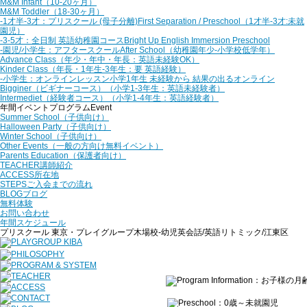
M&M Infant
（10-20ヶ月）
M&M Toddler
（18-30ヶ月）
‐1才半‐3才：プリスクール (母子分離)
First Separation / Preschool（1才半-3才:未就
園児）
‐3‐5才：全日制 英語幼稚園コース
Bright Up English Immersion Preschool
‐園児/小学生：アフタースクール
After School（幼稚園年少‐小学校低学年）
Advance Class
（年少・年中・年長：英語未経験OK）
Kinder Class
（年長・1年生‐3年生：要 英語経験）
‐小学生：オンラインレッスン
小学1年生 未経験から 結果の出るオンライン
Bigginer（ビギナーコース）
（小学1‐3年生：英語未経験者）
Intermediet（経験者コース）
（小学1‐4年生：英語経験者）
年間イベントプログラム
Event
Summer School
（子供向け）
Halloween Party
（子供向け）
Winter School
（子供向け）
Other Events
（一般の方向け無料イベント）
Parents Education
（保護者向け）
TEACHER
講師紹介
ACCESS
所在地
STEPS
ご入会までの流れ
BLOG
ブログ
無料体験
お問い合わせ
年間スケジュール
プリスクール 東京・プレイグループ木場校-幼児英会話/英語リトミック/江東区