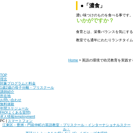
●「濃食」
濃い味つけのものを食べる事です。
いかがですか？
食育とは、栄養バランスを気にする
教室でも通年にわたりランチタイム
Home
>
英語の環境で幼児教育を実践するプ
TOP
理念
対象プログラムと料金
1歳2歳の母子分離・プリスクール
講師紹介
所在地
お問い合わせ
無料体験
年間スケジュール
FAQ(よくある質問)
求人情報/employment
PC |
スマートフォン
江東区・豊洲・門前仲町の英語教室・プリスクール・インターナショナルスクー
ル・