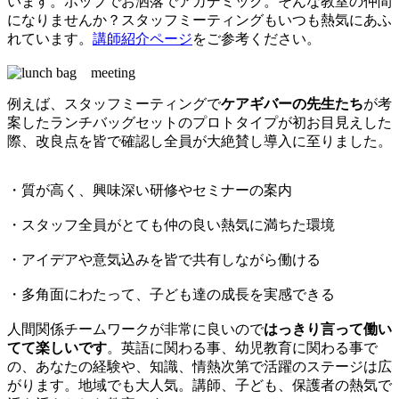
います。ポップでお洒落でアカデミック。そんな教室の仲間
になりませんか？スタッフミーティングもいつも熱気にあふ
れています。
講師紹介ページ
をご参考ください。
例えば、スタッフミーティングで
ケアギバーの先生たち
が考
案したランチバッグセットのプロトタイプが初お目見えした
際、改良点を皆で確認し全員が大絶賛し導入に至りました。
・質が高く、興味深い研修やセミナーの案内
・スタッフ全員がとても仲の良い熱気に満ちた環境
・アイデアや意気込みを皆で共有しながら働ける
・多角面にわたって、子ども達の成長を実感できる
人間関係チームワークが非常に良いので
はっきり言って働い
てて楽しいです
。英語に関わる事、幼児教育に関わる事で
の、あなたの経験や、知識、情熱次第で活躍のステージは広
がります。地域でも大人気。講師、子ども、保護者の熱気で