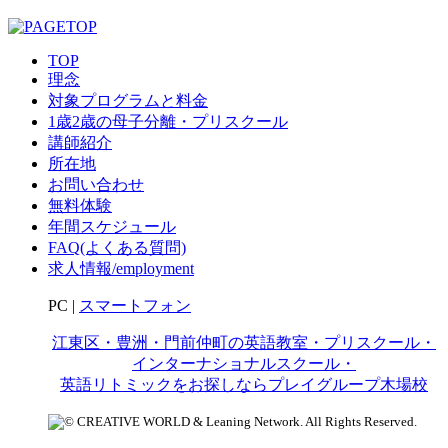
TOP
理念
対象プログラムと料金
1歳2歳の母子分離・プリスクール
講師紹介
所在地
お問い合わせ
無料体験
年間スケジュール
FAQ(よくある質問)
求人情報/employment
PC |
スマートフォン
江東区・豊洲・門前仲町の英語教室・プリスクール・
インターナショナルスクール・
英語リトミックをお探しならプレイグループ木場校